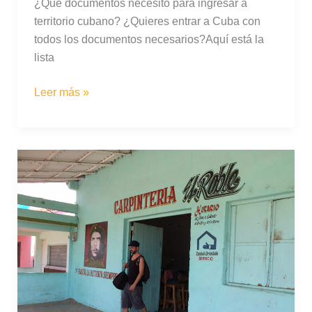
¿Qué documentos necesito para ingresar a
territorio cubano? ¿Quieres entrar a Cuba con
todos los documentos necesarios?Aquí está la
lista
Requisitos
Leer más »
para
viajar
a
Cuba