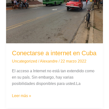
Conectarse a internet en Cuba
Uncategorized
/
Alexandre
/
22 marzo 2022
El acceso a Internet no está tan extendido como
en su país. Sin embargo, hay varias
posibilidades disponibles para usted.La
Conectarse
Leer más »
a
internet