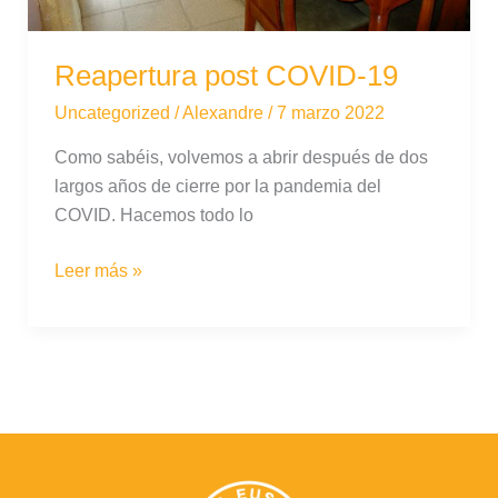
Reapertura post COVID-19
Uncategorized
/
Alexandre
/
7 marzo 2022
Como sabéis, volvemos a abrir después de dos
largos años de cierre por la pandemia del
COVID. Hacemos todo lo
Reapertura
Leer más »
post
COVID-
19